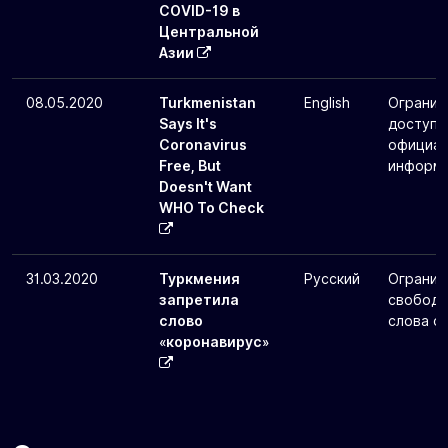
COVID-19 в
Центральной
Азии
08.05.2020
Turkmenistan
English
Огранич
Says It's
доступа
Coronavirus
официал
Free, But
информ
Doesn't Want
WHO To Check
31.03.2020
Туркмения
Русский
Огранич
запретила
свобод
слово
слова о
«коронавирус»