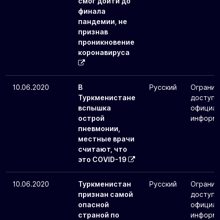
смог дойти до
финала
пандемии, не
признав
проникновение
коронавируса
10.06.2020
В
Русский
Огранич
Туркменистане
доступа
вспышка
официал
острой
информ
пневмонии,
местные врачи
считают, что
это COVID-19
10.06.2020
Туркменистан
Русский
Огранич
признан самой
доступа
опасной
официал
страной по
информ